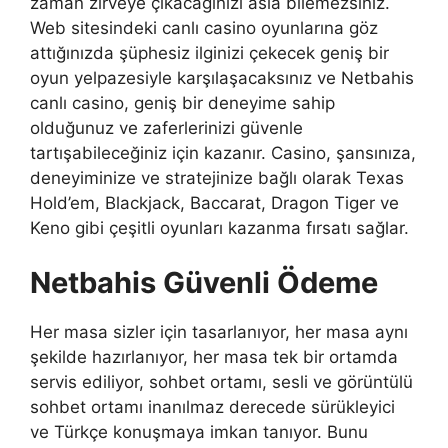
zaman zirveye çıkacağınızı asla bilemezsiniz.
Web sitesindeki canlı casino oyunlarına göz
attığınızda şüphesiz ilginizi çekecek geniş bir
oyun yelpazesiyle karşılaşacaksınız ve Netbahis
canlı casino, geniş bir deneyime sahip
olduğunuz ve zaferlerinizi güvenle
tartışabileceğiniz için kazanır. Casino, şansınıza,
deneyiminize ve stratejinize bağlı olarak Texas
Hold’em, Blackjack, Baccarat, Dragon Tiger ve
Keno gibi çeşitli oyunları kazanma fırsatı sağlar.
Netbahis Güvenli Ödeme
Her masa sizler için tasarlanıyor, her masa aynı
şekilde hazırlanıyor, her masa tek bir ortamda
servis ediliyor, sohbet ortamı, sesli ve görüntülü
sohbet ortamı inanılmaz derecede sürükleyici
ve Türkçe konuşmaya imkan tanıyor. Bunu