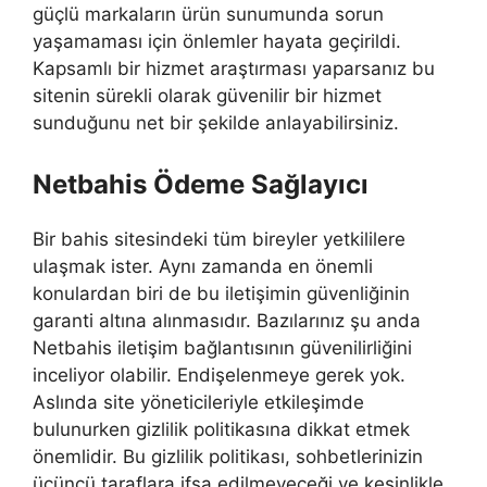
güçlü markaların ürün sunumunda sorun
yaşamaması için önlemler hayata geçirildi.
Kapsamlı bir hizmet araştırması yaparsanız bu
sitenin sürekli olarak güvenilir bir hizmet
sunduğunu net bir şekilde anlayabilirsiniz.
Netbahis Ödeme Sağlayıcı
Bir bahis sitesindeki tüm bireyler yetkililere
ulaşmak ister. Aynı zamanda en önemli
konulardan biri de bu iletişimin güvenliğinin
garanti altına alınmasıdır. Bazılarınız şu anda
Netbahis iletişim bağlantısının güvenilirliğini
inceliyor olabilir. Endişelenmeye gerek yok.
Aslında site yöneticileriyle etkileşimde
bulunurken gizlilik politikasına dikkat etmek
önemlidir. Bu gizlilik politikası, sohbetlerinizin
üçüncü taraflara ifşa edilmeyeceği ve kesinlikle