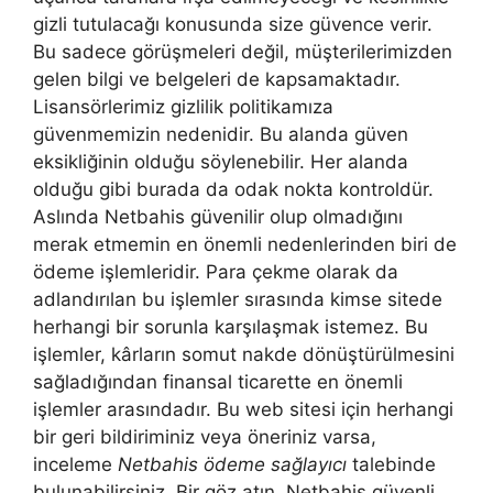
gizli tutulacağı konusunda size güvence verir.
Bu sadece görüşmeleri değil, müşterilerimizden
gelen bilgi ve belgeleri de kapsamaktadır.
Lisansörlerimiz gizlilik politikamıza
güvenmemizin nedenidir. Bu alanda güven
eksikliğinin olduğu söylenebilir. Her alanda
olduğu gibi burada da odak nokta kontroldür.
Aslında Netbahis güvenilir olup olmadığını
merak etmemin en önemli nedenlerinden biri de
ödeme işlemleridir. Para çekme olarak da
adlandırılan bu işlemler sırasında kimse sitede
herhangi bir sorunla karşılaşmak istemez. Bu
işlemler, kârların somut nakde dönüştürülmesini
sağladığından finansal ticarette en önemli
işlemler arasındadır. Bu web sitesi için herhangi
bir geri bildiriminiz veya öneriniz varsa,
inceleme
Netbahis ödeme sağlayıcı
talebinde
bulunabilirsiniz. Bir göz atın, Netbahis güvenli