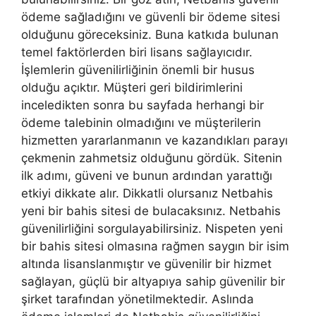
ödeme sağladığını ve güvenli bir ödeme sitesi
olduğunu göreceksiniz. Buna katkıda bulunan
temel faktörlerden biri lisans sağlayıcıdır.
İşlemlerin güvenilirliğinin önemli bir husus
olduğu açıktır. Müşteri geri bildirimlerini
inceledikten sonra bu sayfada herhangi bir
ödeme talebinin olmadığını ve müşterilerin
hizmetten yararlanmanın ve kazandıkları parayı
çekmenin zahmetsiz olduğunu gördük. Sitenin
ilk adımı, güveni ve bunun ardından yarattığı
etkiyi dikkate alır. Dikkatli olursanız Netbahis
yeni bir bahis sitesi de bulacaksınız. Netbahis
güvenilirliğini sorgulayabilirsiniz. Nispeten yeni
bir bahis sitesi olmasına rağmen saygın bir isim
altında lisanslanmıştır ve güvenilir bir hizmet
sağlayan, güçlü bir altyapıya sahip güvenilir bir
şirket tarafından yönetilmektedir. Aslında