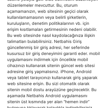
düzenlemeler mevcuttur. Bu, oturum
açamamanızın, web sitesinin geçici olarak
kullanılamamasının veya belirli şirketlerin,
kuruluşların, denetim politikalarının vb. için
erişim kısıtlamaları getirmesinin nedeni olabilir.
Bu web sitesinde nasıl kaydolacağınıza ilişkin
talimatları bulabilirsiniz. Netbahis Giriş
güncellenmiş bir giriş adresi, her seferinde
kusursuz bir giriş deneyimini garanti eder. mobil
uygulamasını indirmek için öncelikle mobil
cihazınızı kullanarak sitenin güncel web sitesi
adresine giriş yapmalısınız. iPhone, Android
veya tablet tarayıcınızı kullanarak giriş yaparak
web sitesine erişin. Bu sizi otomatik olarak
sitenin mobil dostu arayüzüne geçirecektir. Bu
aşamada Netbahis Android uygulamasını
sitenin üst kısmında yer alan “hemen indir”
butonuna tıklayarak kolaylıkla indirebilirsiniz.