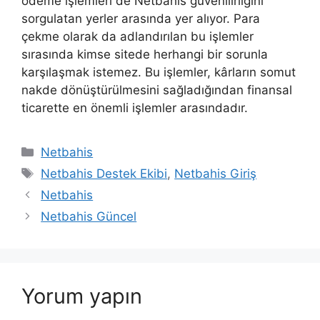
ödeme işlemleri de Netbahis güvenilirliğini
sorgulatan yerler arasında yer alıyor. Para
çekme olarak da adlandırılan bu işlemler
sırasında kimse sitede herhangi bir sorunla
karşılaşmak istemez. Bu işlemler, kârların somut
nakde dönüştürülmesini sağladığından finansal
ticarette en önemli işlemler arasındadır.
Kategoriler
Netbahis
Etiketler
Netbahis Destek Ekibi
,
Netbahis Giriş
Netbahis
Netbahis Güncel
Yorum yapın