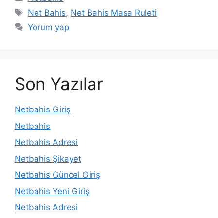
Etiketler
Net Bahis
,
Net Bahis Masa Ruleti
Yorum yap
Son Yazılar
Netbahis Giriş
Netbahis
Netbahis Adresi
Netbahis Şikayet
Netbahis Güncel Giriş
Netbahis Yeni Giriş
Netbahis Adresi