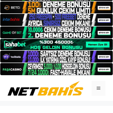
İçeriğe
atla
Menü