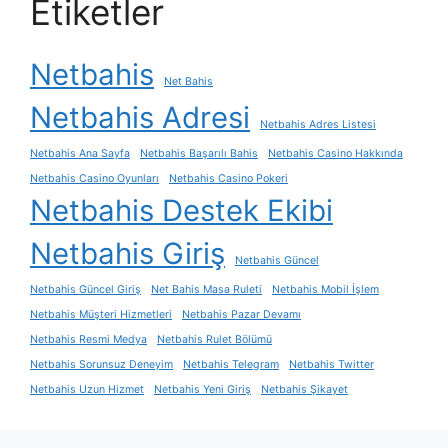
Etiketler
Netbahis
Net Bahis
Netbahis Adresi
Netbahis Adres Listesi
Netbahis Ana Sayfa
Netbahis Başarılı Bahis
Netbahis Casino Hakkında
Netbahis Casino Oyunları
Netbahis Casino Pokeri
Netbahis Destek Ekibi
Netbahis Giriş
Netbahis Güncel
Netbahis Güncel Giriş
Net Bahis Masa Ruleti
Netbahis Mobil İşlem
Netbahis Müşteri Hizmetleri
Netbahis Pazar Devamı
Netbahis Resmi Medya
Netbahis Rulet Bölümü
Netbahis Sorunsuz Deneyim
Netbahis Telegram
Netbahis Twitter
Netbahis Uzun Hizmet
Netbahis Yeni Giriş
Netbahis Şikayet