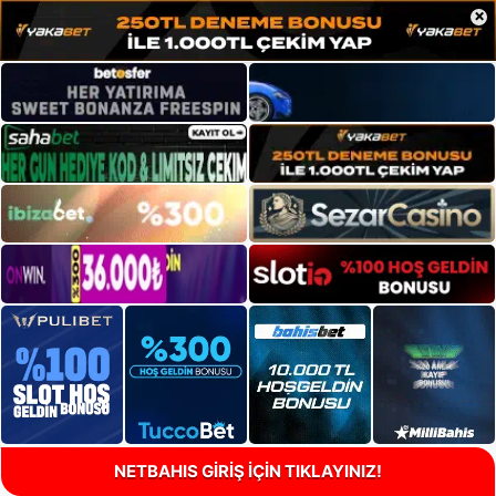
×
NETBAHIS GİRİŞ İÇİN TIKLAYINIZ!