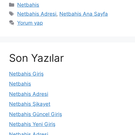
Kategoriler
Netbahis
Etiketler
Netbahis Adresi
,
Netbahis Ana Sayfa
Yorum yap
Son Yazılar
Netbahis Giriş
Netbahis
Netbahis Adresi
Netbahis Şikayet
Netbahis Güncel Giriş
Netbahis Yeni Giriş
Netbahis Adresi