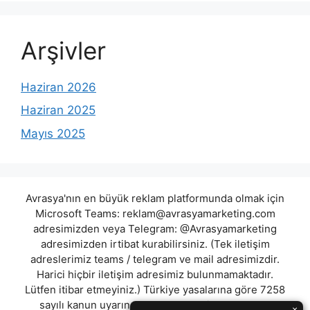
Arşivler
Haziran 2026
Haziran 2025
Mayıs 2025
Avrasya'nın en büyük reklam platformunda olmak için
Microsoft Teams:
reklam@avrasyamarketing.com
adresimizden veya Telegram: @Avrasyamarketing
adresimizden irtibat kurabilirsiniz. (Tek iletişim
adreslerimiz teams / telegram ve mail adresimizdir.
Harici hiçbir iletişim adresimiz bulunmamaktadır.
Lütfen itibar etmeyiniz.) Türkiye yasalarına göre 7258
sayılı kanun uyarınca yasa dışı bahis oynamanın