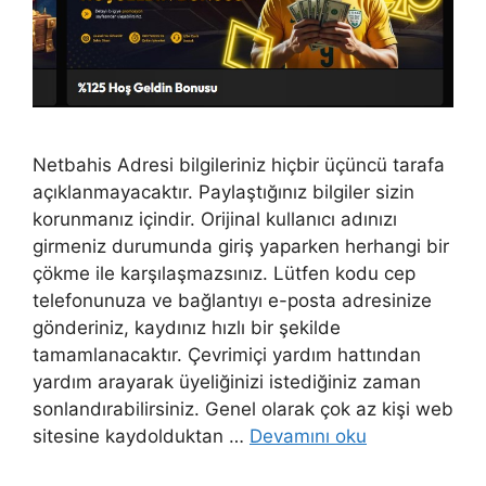
Netbahis Adresi bilgileriniz hiçbir üçüncü tarafa
açıklanmayacaktır. Paylaştığınız bilgiler sizin
korunmanız içindir. Orijinal kullanıcı adınızı
girmeniz durumunda giriş yaparken herhangi bir
çökme ile karşılaşmazsınız. Lütfen kodu cep
telefonunuza ve bağlantıyı e-posta adresinize
gönderiniz, kaydınız hızlı bir şekilde
tamamlanacaktır. Çevrimiçi yardım hattından
yardım arayarak üyeliğinizi istediğiniz zaman
sonlandırabilirsiniz. Genel olarak çok az kişi web
sitesine kaydolduktan …
Devamını oku