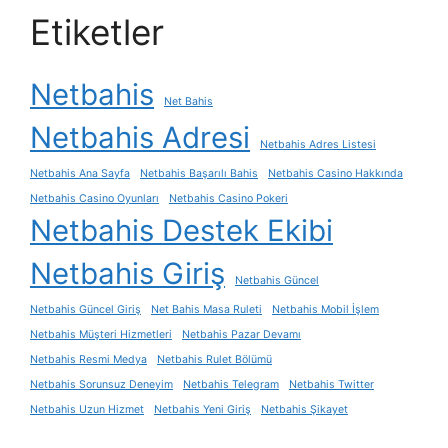
Etiketler
Netbahis
Net Bahis
Netbahis Adresi
Netbahis Adres Listesi
Netbahis Ana Sayfa
Netbahis Başarılı Bahis
Netbahis Casino Hakkında
Netbahis Casino Oyunları
Netbahis Casino Pokeri
Netbahis Destek Ekibi
Netbahis Giriş
Netbahis Güncel
Netbahis Güncel Giriş
Net Bahis Masa Ruleti
Netbahis Mobil İşlem
Netbahis Müşteri Hizmetleri
Netbahis Pazar Devamı
Netbahis Resmi Medya
Netbahis Rulet Bölümü
Netbahis Sorunsuz Deneyim
Netbahis Telegram
Netbahis Twitter
Netbahis Uzun Hizmet
Netbahis Yeni Giriş
Netbahis Şikayet